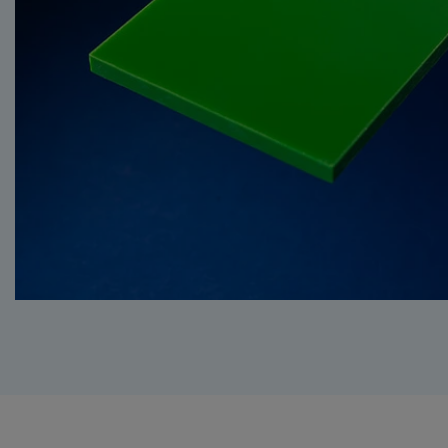
BUTADIEEN-STYREE
HPL / VOLKERN (HI
PRESSURE LAMINAT
PET
(POLYETHYLEENTER
PS (POLYSTYREEN)