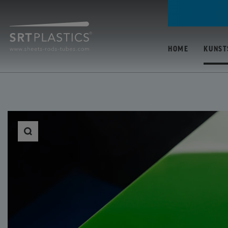
HOME
KUNST
ALLE KUNSTSTOFFE
PC (POLYCARBONAA
PMMA / ACRYLAAT
(POLYMETHYLMETH
PP (POLYPROPYLEN
PETG (POLYETHYLE
TEREFTALAAT GLYC
ABS (ACRYLONITRIL