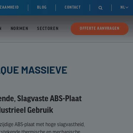
ZAAMHEID
BLOG
CONTACT
NL

N
NORMEN
SECTOREN
OFFERTE AANVRAGEN
AQUE MASSIEVE
ende, Slagvaste ABS-Plaat
ustrieel Gebruik
zijdige ABS-plaat met hoge slagvastheid,
itstekende thermische en mechanische