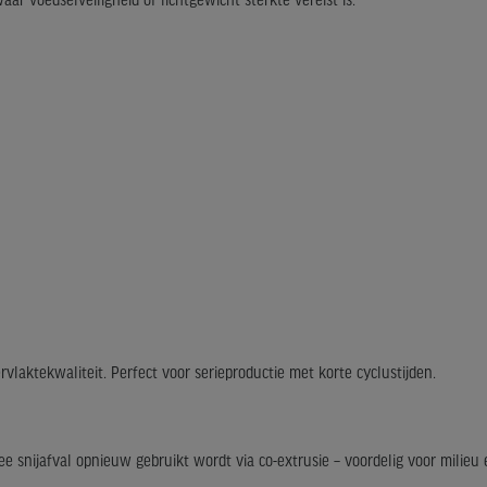
ar voedselveiligheid of lichtgewicht sterkte vereist is.
vlaktekwaliteit. Perfect voor serieproductie met korte cyclustijden.
nijafval opnieuw gebruikt wordt via co-extrusie – voordelig voor milieu 