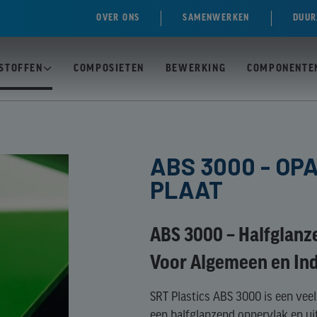
OVER ONS
SAMENWERKEN
DUUR
STOFFEN
COMPOSIETEN
BEWERKING
COMPONENTE
N
T)
PC /
ABS 3000 - OP
POLYCARBONAAT
PLAAT
MASSIEVE PLAAT
ACRYLAAT)
PC /
E)
ABS 3000 – Halfglanz
POLYCARBONAAT
MEERWANDIGE
Voor Algemeen en Ind
EN
PLAAT
OL)
SRT Plastics ABS 3000 is een veel
-
een halfglanzend oppervlak en u