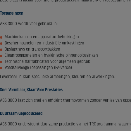
Deze plaat is ideaal voor snelle productiecycli, maatwerk en toepassingen wa
Toepassingen
ABS 3000 wordt veel gebruikt in:
Machinekappen en apparatuurbehuizingen
Beschermpanelen en industriële omkastingen
Opslagtrays en transportbakken
Cleanroompanelen en hygiënische binnenoplossingen
Technische halffabricaten voor algemeen gebruik
Voedselveilige toepassingen (FA-versie)
Leverbaar in klantspecifieke afmetingen, kleuren en afwerkingen.
Snel Vormbaar, Klaar Voor Prestaties
ABS 3000 laat zich snel en efficiënt thermovormen zonder verlies van opper
Duurzaam Geproduceerd
ABS 3000 ondersteunt duurzame productie via het TRC-programma, waarmee s