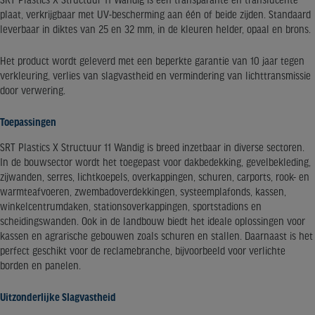
SRT Plastics X Structuur 11 Wandig is een transparante en translucente
plaat, verkrijgbaar met UV-bescherming aan één of beide zijden. Standaard
leverbaar in diktes van 25 en 32 mm, in de kleuren helder, opaal en brons.
Het product wordt geleverd met een beperkte garantie van 10 jaar tegen
verkleuring, verlies van slagvastheid en vermindering van lichttransmissie
door verwering.
Toepassingen
SRT Plastics X Structuur 11 Wandig is breed inzetbaar in diverse sectoren.
In de bouwsector wordt het toegepast voor dakbedekking, gevelbekleding,
zijwanden, serres, lichtkoepels, overkappingen, schuren, carports, rook- en
warmteafvoeren, zwembadoverdekkingen, systeemplafonds, kassen,
winkelcentrumdaken, stationsoverkappingen, sportstadions en
scheidingswanden. Ook in de landbouw biedt het ideale oplossingen voor
kassen en agrarische gebouwen zoals schuren en stallen. Daarnaast is het
perfect geschikt voor de reclamebranche, bijvoorbeeld voor verlichte
borden en panelen.
Uitzonderlijke Slagvastheid