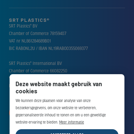
SRT PLASTICS®
SRT Plastics® BV
Chamber of Commerce 78159407
VAT nr NL861284689B01
BIC RABONL2U / IBAN NL19RABO0355069377
SRT Plastics® International BV
Chamber of Commerce 66082250
VAT nr NL856388476B01
Deze website maakt gebruik van
BIC RABONL2U / IBAN NL51RABO0310184282
cookies
We kunnen deze plaatsen voor analyse van onze
bezoekersgegevens, om onze website te verbeteren,
MAAK AFSPRAAK
gepersonaliseerde inhoud te tonen en om u een geweldige
website-ervaring te bieden.
Meer informatie