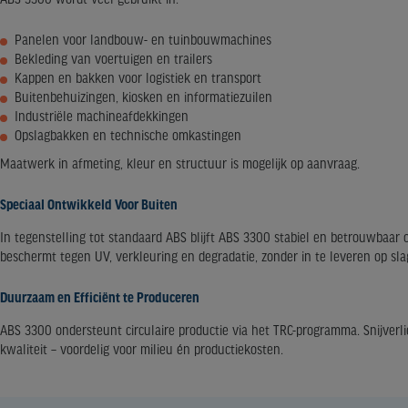
ABS 3300 wordt veel gebruikt in:
Panelen voor landbouw- en tuinbouwmachines
Bekleding van voertuigen en trailers
Kappen en bakken voor logistiek en transport
Buitenbehuizingen, kiosken en informatiezuilen
Industriële machineafdekkingen
Opslagbakken en technische omkastingen
Maatwerk in afmeting, kleur en structuur is mogelijk op aanvraag.
Speciaal Ontwikkeld Voor Buiten
In tegenstelling tot standaard ABS blijft ABS 3300 stabiel en betrouwbaa
beschermt tegen UV, verkleuring en degradatie, zonder in te leveren op sl
Duurzaam en Efficiënt te Produceren
ABS 3300 ondersteunt circulaire productie via het TRC-programma. Snijverl
kwaliteit – voordelig voor milieu én productiekosten.