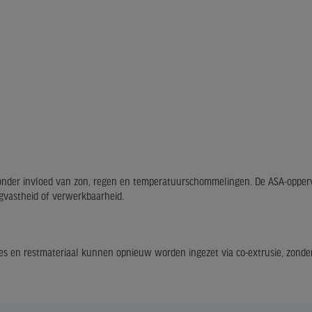
r onder invloed van zon, regen en temperatuurschommelingen. De ASA-opper
agvastheid of verwerkbaarheid.
ies en restmateriaal kunnen opnieuw worden ingezet via co-extrusie, zonder