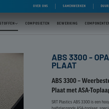
OVER ONS
SAMENWERKEN
DUUR
STOFFEN
COMPOSIETEN
BEWERKING
COMPONENTE
N
T)
PC /
ABS 3300 - OP
POLYCARBONAAT
PLAAT
MASSIEVE PLAAT
ACRYLAAT)
PC /
E)
ABS 3300 – Weerbeste
POLYCARBONAAT
MEERWANDIGE
Plaat met ASA-Toplaa
EN
PLAAT
OL)
SRT Plastics ABS 3300 is een ho
-
halfglanzende ASA-toplaag, speci