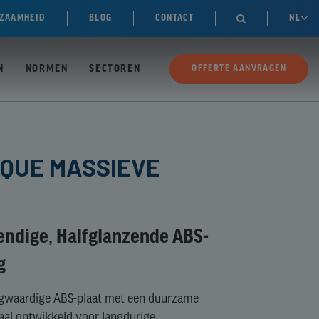
ZAAMHEID
BLOG
CONTACT
NL

N
NORMEN
SECTOREN
OFFERTE AANVRAGEN
AQUE MASSIEVE
ndige, Halfglanzende ABS-
g
ogwaardige ABS-plaat met een duurzame
aal ontwikkeld voor langdurige