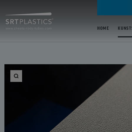
HOME
KUNST
ALLE KUNSTSTOFFE
PC (POLYCARBONAA
PMMA / ACRYLAAT
(POLYMETHYLMETH
PP (POLYPROPYLEN
PETG (POLYETHYLE
TEREFTALAAT GLYC
ABS (ACRYLONITRIL