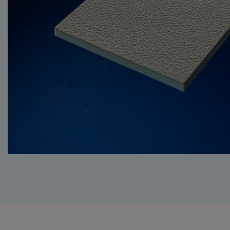
BUTADIEEN-STYREE
HPL / VOLKERN (HI
PRESSURE LAMINAT
PET
(POLYETHYLEENTER
PS (POLYSTYREEN)