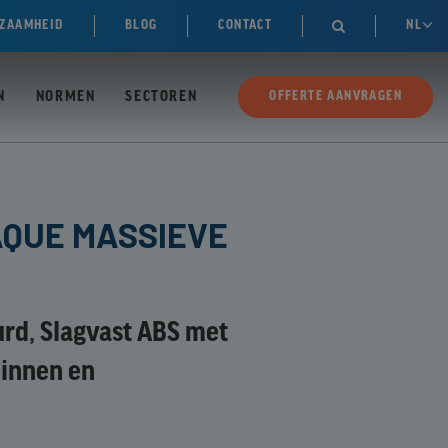
ZAAMHEID
BLOG
CONTACT
NL

N
NORMEN
SECTOREN
OFFERTE AANVRAGEN
AQUE MASSIEVE
rd, Slagvast ABS met
innen en