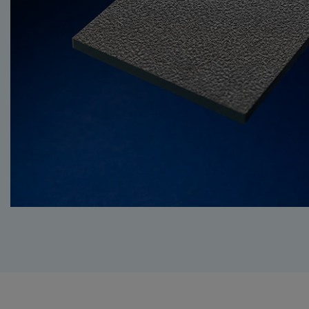
BUTADIEEN-STYREE
HPL / VOLKERN (HI
PRESSURE LAMINAT
PET
(POLYETHYLEENTER
PS (POLYSTYREEN)