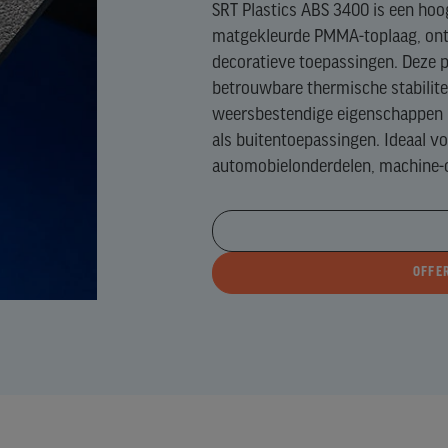
SRT Plastics ABS 3400 is een ho
N)
matgekleurde PMMA-toplaag, ont
GH
decoratieve toepassingen. Deze p
E)
betrouwbare thermische stabilite
weersbestendige eigenschappen i
als buitentoepassingen. Ideaal v
EFTALAAT)
automobielonderdelen, machine-
OFFE