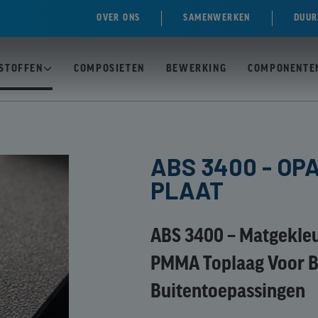
OVER ONS
SAMENWERKEN
DUUR
STOFFEN
COMPOSIETEN
BEWERKING
COMPONENTE
N
T)
PC /
ABS 3400 - OP
POLYCARBONAAT
PLAAT
MASSIEVE PLAAT
ACRYLAAT)
PC /
E)
ABS 3400 – Matgekleu
POLYCARBONAAT
MEERWANDIGE
PMMA Toplaag Voor B
EN
PLAAT
OL)
Buitentoepassingen
-