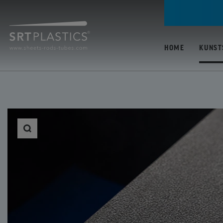
HOME
KUNST
ALLE KUNSTSTOFFE
PC (POLYCARBONAA
PMMA / ACRYLAAT
(POLYMETHYLMETH
PP (POLYPROPYLEN
PETG (POLYETHYLE
TEREFTALAAT GLYC
ABS (ACRYLONITRIL